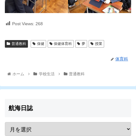
Post Views:
268
普通教科
保健
保健体育科
夢
授業
体育科
ホーム
学校生活
普通教科
航海日誌