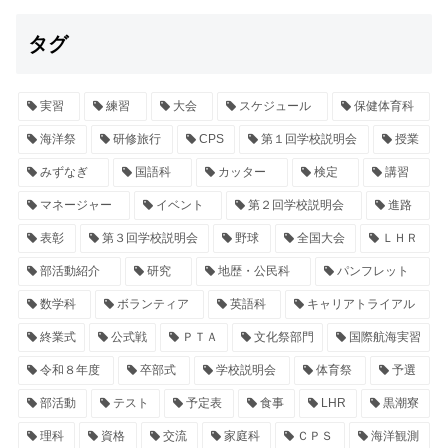
タグ
実習
練習
大会
スケジュール
保健体育科
海洋祭
研修旅行
CPS
第１回学校説明会
授業
みずなぎ
国語科
カッター
検定
講習
マネージャー
イベント
第２回学校説明会
進路
表彰
第３回学校説明会
野球
全国大会
ＬＨＲ
部活動紹介
研究
地歴・公民科
パンフレット
数学科
ボランティア
英語科
キャリアトライアル
終業式
公式戦
ＰＴＡ
文化祭部門
国際航海実習
令和８年度
卒部式
学校説明会
体育祭
予選
部活動
テスト
予定表
食事
LHR
黒潮寮
理科
資格
交流
家庭科
ＣＰＳ
海洋観測