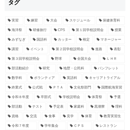
タグ
実習
練習
大会
スケジュール
保健体育科
海洋祭
研修旅行
CPS
第１回学校説明会
授業
みずなぎ
国語科
カッター
検定
マネージャー
講習
イベント
第２回学校説明会
進路
表彰
第３回学校説明会
野球
全国大会
ＬＨＲ
部活動紹介
研究
地歴・公民科
パンフレット
数学科
ボランティア
英語科
キャリアトライアル
終業式
公式戦
ＰＴＡ
文化祭部門
国際航海実習
令和８年度
卒部式
学校説明会
体育祭
予選
部活動
テスト
予定表
家庭科
黒潮寮
理科
資格
交流
食事
見学
体育
教育実習生
令和７年度
学年集会
ＣＰＳ
レストラン