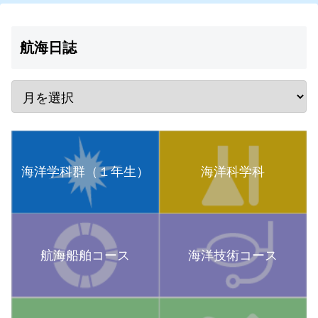
航海日誌
海洋学科群（１年生）
海洋科学科
航海船舶コース
海洋技術コース