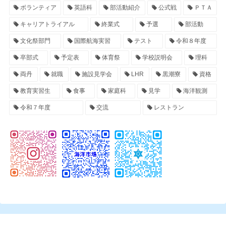
ボランティア
英語科
部活動紹介
公式戦
ＰＴＡ
キャリアトライアル
終業式
予選
部活動
文化祭部門
国際航海実習
テスト
令和８年度
卒部式
予定表
体育祭
学校説明会
理科
両丹
就職
施設見学会
LHR
黒潮寮
資格
教育実習生
食事
家庭科
見学
海洋観測
令和７年度
交流
レストラン