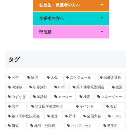
在校生・保護者の方へ
▼
卒業生の方へ
▼
部活動
▼
タグ
実習
練習
大会
スケジュール
保健体育科
海洋祭
研修旅行
CPS
第１回学校説明会
授業
みずなぎ
国語科
カッター
検定
マネージャー
講習
第２回学校説明会
イベント
表彰
第３回学校説明会
進路
野球
全国大会
ＬＨＲ
研究
地歴・公民科
パンフレット
数学科