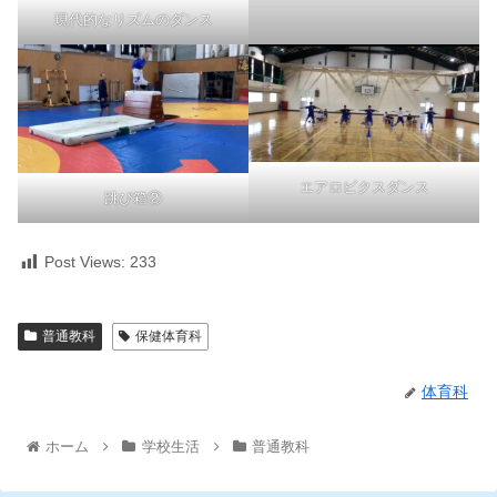
現代的なリズムのダンス
エアロビクスダンス
跳び箱②
Post Views:
233
普通教科
保健体育科
体育科
ホーム
学校生活
普通教科