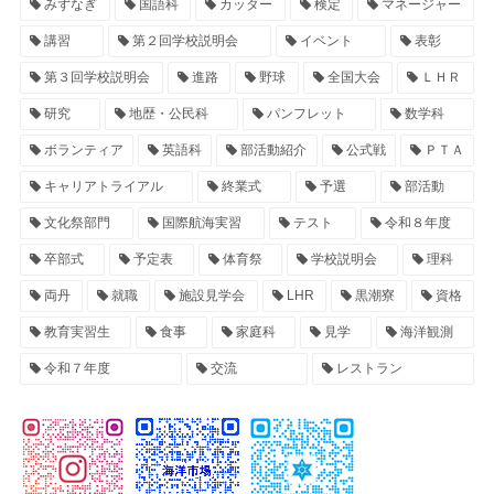
みずなぎ
国語科
カッター
検定
マネージャー
講習
第２回学校説明会
イベント
表彰
第３回学校説明会
進路
野球
全国大会
ＬＨＲ
研究
地歴・公民科
パンフレット
数学科
ボランティア
英語科
部活動紹介
公式戦
ＰＴＡ
キャリアトライアル
終業式
予選
部活動
文化祭部門
国際航海実習
テスト
令和８年度
卒部式
予定表
体育祭
学校説明会
理科
両丹
就職
施設見学会
LHR
黒潮寮
資格
教育実習生
食事
家庭科
見学
海洋観測
令和７年度
交流
レストラン