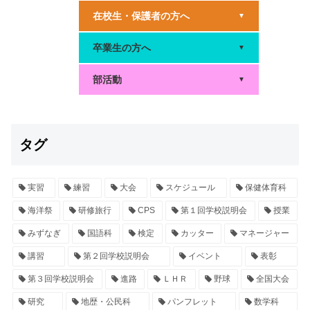
在校生・保護者の方へ
▼
卒業生の方へ
▼
部活動
▼
タグ
実習
練習
大会
スケジュール
保健体育科
海洋祭
研修旅行
CPS
第１回学校説明会
授業
みずなぎ
国語科
検定
カッター
マネージャー
講習
第２回学校説明会
イベント
表彰
第３回学校説明会
進路
ＬＨＲ
野球
全国大会
研究
地歴・公民科
パンフレット
数学科