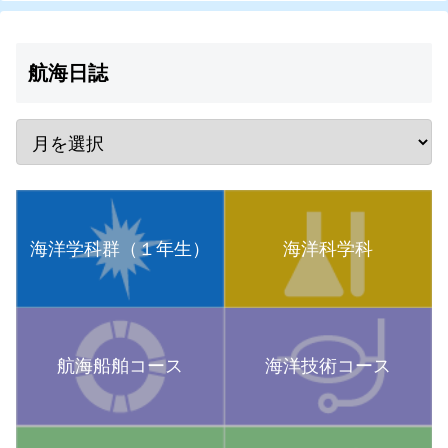
航海日誌
海洋学科群（１年生）
海洋科学科
航海船舶コース
海洋技術コース