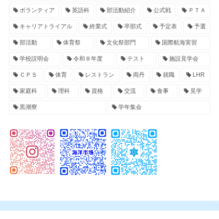
ボランティア
英語科
部活動紹介
公式戦
ＰＴＡ
キャリアトライアル
終業式
卒部式
予定表
予選
部活動
体育祭
文化祭部門
国際航海実習
学校説明会
令和８年度
テスト
施設見学会
ＣＰＳ
体育
レストラン
両丹
就職
LHR
家庭科
理科
資格
交流
食事
見学
黒潮寮
学年集会