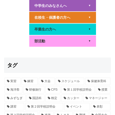
中学生のみなさんへ
▼
在校生・保護者の方へ
▼
卒業生の方へ
▼
部活動
▼
タグ
実習
練習
大会
スケジュール
保健体育科
海洋祭
研修旅行
CPS
第１回学校説明会
授業
みずなぎ
国語科
検定
カッター
マネージャー
講習
第２回学校説明会
イベント
表彰
第３回学校説明会
進路
ＬＨＲ
野球
全国大会