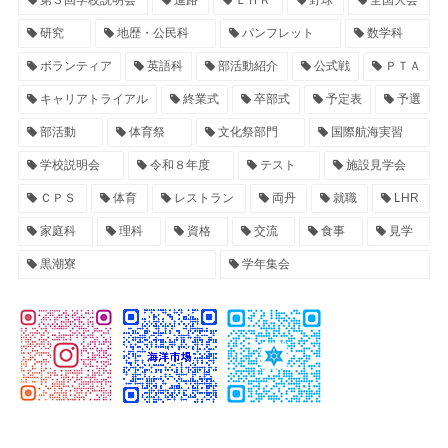
研究
地歴・公民科
パンフレット
数学科
ボランティア
英語科
部活動紹介
公式戦
ＰＴＡ
キャリアトライアル
終業式
卒部式
予定表
予選
部活動
体育祭
文化祭部門
国際航海実習
学校説明会
令和８年度
テスト
施設見学会
ＣＰＳ
体育
レストラン
両丹
就職
LHR
家庭科
理科
資格
交流
食事
見学
黒潮寮
学年集会