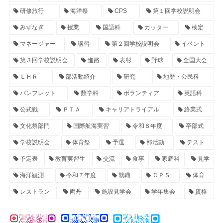
研修旅行
海洋祭
CPS
第１回学校説明会
みずなぎ
授業
国語科
カッター
検定
マネージャー
講習
第２回学校説明会
イベント
第３回学校説明会
進路
表彰
野球
全国大会
ＬＨＲ
部活動紹介
研究
地歴・公民科
パンフレット
数学科
ボランティア
英語科
公式戦
ＰＴＡ
キャリアトライアル
終業式
文化祭部門
国際航海実習
令和８年度
卒部式
学校説明会
体育祭
予選
部活動
テスト
予定表
教育実習生
交流
食事
家庭科
見学
海洋観測
令和７年度
就職
ＣＰＳ
体育
レストラン
両丹
施設見学会
学年集会
資格