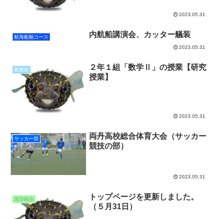
2023.05.31
内航船講演会、カッター艤装
航海船舶コース
2023.05.31
２年１組「数学Ⅱ」の授業【研究
教務部
授業】
2023.05.31
両丹高校総合体育大会（サッカー
サッカー部
競技の部）
2023.05.31
トップページを更新しました。
海洋散歩
（５月31日）