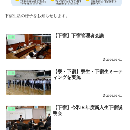
下宿生活の様子をお知らせします。
【下宿】下宿管理者会議
下宿
2026.06.01
【寮・下宿】寮生・下宿生ミーテ
下宿
ィングを実施
2026.05.01
【下宿】令和８年度新入生下宿説
下宿
明会