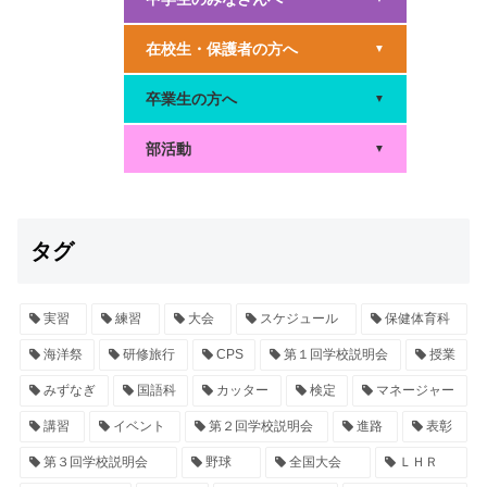
在校生・保護者の方へ
▼
卒業生の方へ
▼
部活動
▼
タグ
実習
練習
大会
スケジュール
保健体育科
海洋祭
研修旅行
CPS
第１回学校説明会
授業
みずなぎ
国語科
カッター
検定
マネージャー
講習
イベント
第２回学校説明会
進路
表彰
第３回学校説明会
野球
全国大会
ＬＨＲ