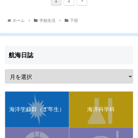
1
2
ホーム
学校生活
下宿
航海日誌
海洋学科群（１年生）
海洋科学科