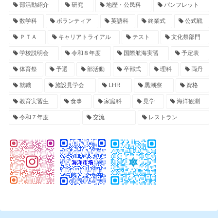
部活動紹介
研究
地歴・公民科
パンフレット
数学科
ボランティア
英語科
終業式
公式戦
ＰＴＡ
キャリアトライアル
テスト
文化祭部門
学校説明会
令和８年度
国際航海実習
予定表
体育祭
予選
部活動
卒部式
理科
両丹
就職
施設見学会
LHR
黒潮寮
資格
教育実習生
食事
家庭科
見学
海洋観測
令和７年度
交流
レストラン