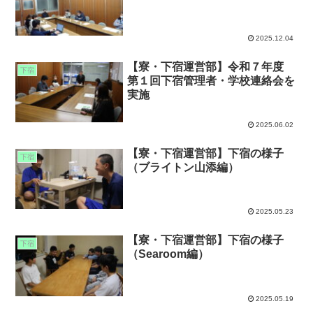
2025.12.04
【寮・下宿運営部】令和７年度
下宿
第１回下宿管理者・学校連絡会を
実施
2025.06.02
【寮・下宿運営部】下宿の様子
下宿
（ブライトン山添編）
2025.05.23
【寮・下宿運営部】下宿の様子
下宿
（Searoom編）
2025.05.19