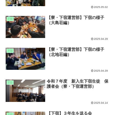
2025.05.02
【寮・下宿運営部】下宿の様子
下宿
（大島荘編）
2025.04.29
【寮・下宿運営部】下宿の様子
下宿
（北地荘編）
2025.04.29
令和７年度 新入生下宿生徒 保
下宿
護者会（寮・下宿運営部）
2025.04.14
【下宿】３年生を送る会
下宿