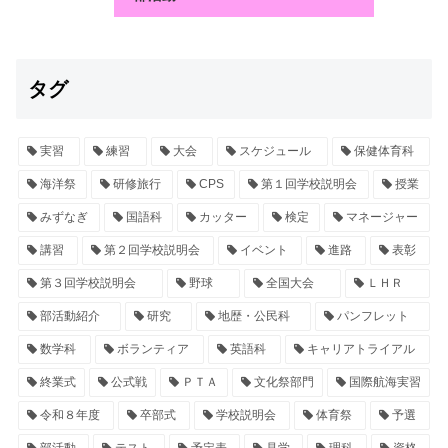
タグ
実習
練習
大会
スケジュール
保健体育科
海洋祭
研修旅行
CPS
第１回学校説明会
授業
みずなぎ
国語科
カッター
検定
マネージャー
講習
第２回学校説明会
イベント
進路
表彰
第３回学校説明会
野球
全国大会
ＬＨＲ
部活動紹介
研究
地歴・公民科
パンフレット
数学科
ボランティア
英語科
キャリアトライアル
終業式
公式戦
ＰＴＡ
文化祭部門
国際航海実習
令和８年度
卒部式
学校説明会
体育祭
予選
部活動
テスト
予定表
見学
理科
資格