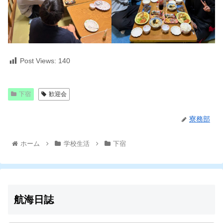
Post Views:
140
下宿
歓迎会
寮務部
ホーム
学校生活
下宿
航海日誌