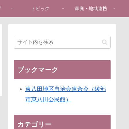
育
トピック
家庭・地域連携
ブックマーク
東八田地区自治会連合会（綾部
市東八田公民館）
カテゴリー