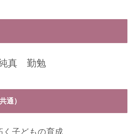
純真 勤勉
ク共通）
拓く子どもの育成