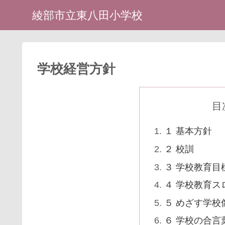
綾部市立東八田小学校
学校経営方針
目
１ 基本方針
２ 校訓
３ 学校教育
４ 学校教育ス
５ めざす学校
６ 学校の合言