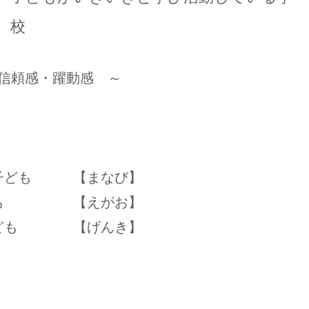
校
信頼感・躍動感 ～
る子ども 【まなび】
子ども 【えがお】
る子ども 【げんき】