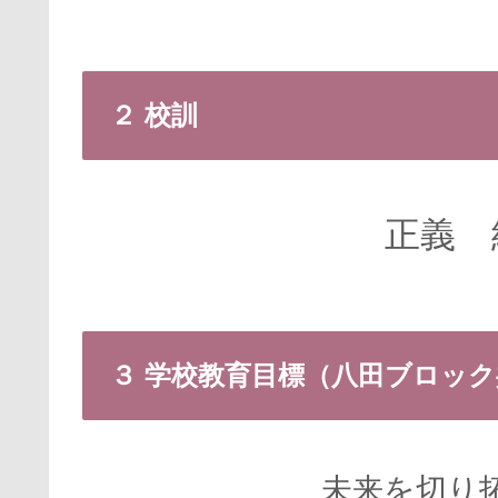
２ 校訓
正義 
３ 学校教育目標（八田ブロッ
未来を切り