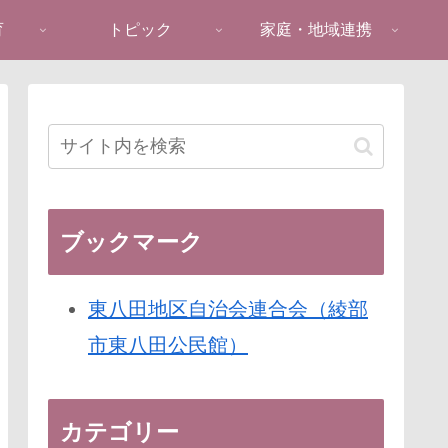
育
トピック
家庭・地域連携
ブックマーク
東八田地区自治会連合会（綾部
市東八田公民館）
カテゴリー