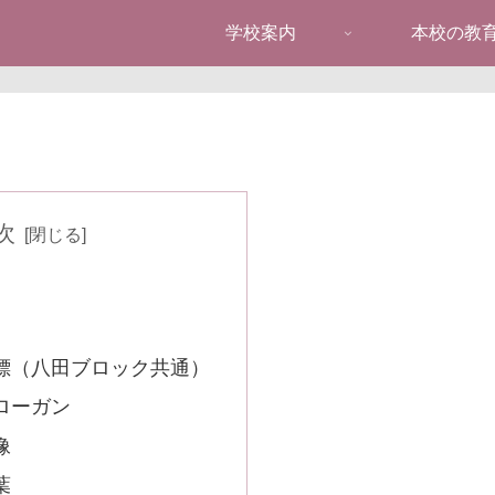
学校案内
本校の教
次
目標（八田ブロック共通）
ローガン
像
葉