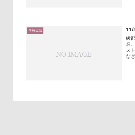
11
学校日誌
綾部
名、
スト
なぎ