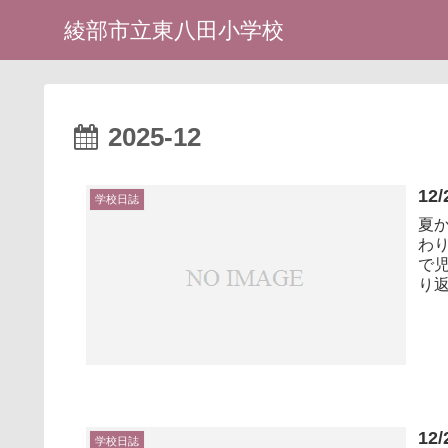
綾部市立東八田小学校
2025-12
12
学校日誌
夏
わりました。 終
で児
り返
12
学校日誌