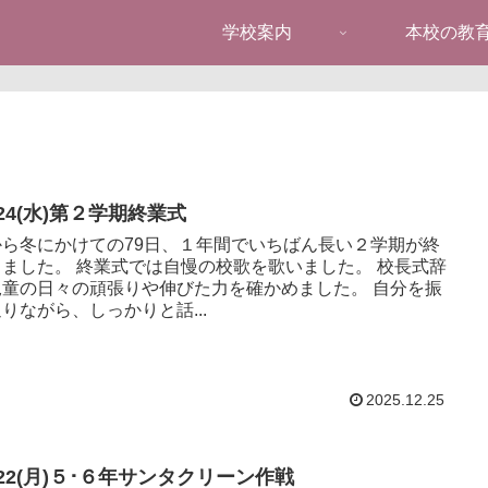
学校案内
本校の教
/24(水)第２学期終業式
から冬にかけての79日、１年間でいちばん長い２学期が終
業式では自慢の校歌を歌いました。 校長式辞
童の日々の頑張りや伸びた力を確かめました。 自分を振
りながら、しっかりと話...
2025.12.25
/22(月)５･６年サンタクリーン作戦