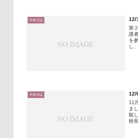
12
学校日誌
第２
護者
を参観しまし
し、
12
学校日誌
1
ました。 ３・４年生は音
観してい
校長