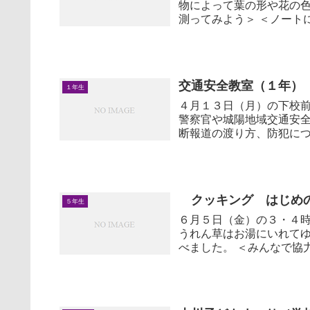
物によって葉の形や花の色がちがうこ
測ってみよう＞ ＜
交通安全教室（１年）
１年生
４月１３日（月）の下校
警察官や城陽地域交通安
断報道の渡り方、防犯についてお話
...
クッキング はじめの
５年生
６月５日（金）の３・４
うれん草はお湯にいれて