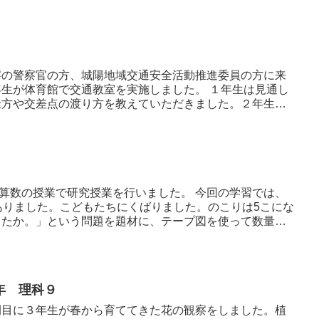
）
察の警察官の方、城陽地域交通安全活動推進委員の方に来
体育館で交通教室を実施しました。 １年生は見通し
仕方や交差点の渡り方を教えていただきました。２年生は
の授業で研究授業を行いました。 今回の学習では、
ありました。こどもたちにくばりました。のこりは5こにな
したか。」という問題を題材に、テープ図を使って数量
年 理科９
間目に３年生が春から育ててきた花の観察をしました。植