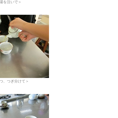
湯を注いで＞
つ、つぎ分けて＞