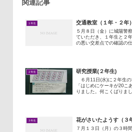
関連記事
交通教室（１年・２年
１年生
５月８日（金）に城陽警
ていただき、１年生と２年生が
の悪い交差点での確認の
自転車の...
研究授業(２年生)
２年生
６月11日(水)に２年生の算数
「はじめにケーキが20こ
りました。何こくばりま
の...
花がさいたようす（３
３年生
７月１３日（月）の３時