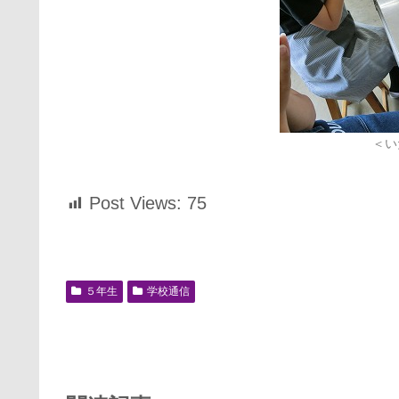
＜い
Post Views:
75
５年生
学校通信