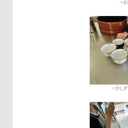
＜お
＜少しず