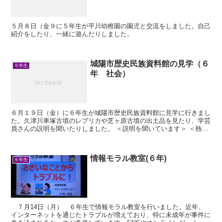
５月８日（金９に５年生が平川幼稚園の園児と交流をしました。自己
紹介をしたり、一緒に遊んだりしました。
城陽市歴史民族資料館の見学（６
６年生
年 社会）
６月１９日（金）に６年生が城陽市歴史民族資料館に見学に行きまし
た。久津川車塚古墳のレプリカや芝ヶ原古墳の出土品を見たり、学芸
員さんの説明を聞いたりしました。 ＜説明を聞いています＞ ＜熱心
にメモしています＞ ＜近くに古墳...
情報モラル教室(６年)
６年生
７月14日（月） ６年生で情報モラル教室を行いました。近年、
インターネットを通じたトラブルが増えており、特に未成年が事件に