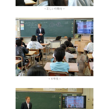
＜正しい行動を＞
＜６年生＞