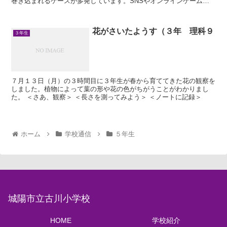
巻き込まれるケースが多発しています。SNSやオンラインゲームな
どを通じて見知らぬ人と知り合い、実際に会ってしまい、...
花がさいたようす（３年 理科９
３年生
７月１３日（月）の３時間目に３年生が春から育ててきた花の観察を
しました。植物によって葉の形や花の色がちがうことがわかりまし
た。 ＜さあ、観察＞ ＜長さを測ってみよう＞ ＜ノートに記録＞
ホーム
学校通信
５年生
城陽市立古川小学校
HOME
学校紹介