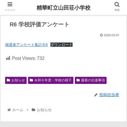
精華町立山田荘小学校
メニュー
検索
R6 学校評価アンケート
2025.03.07
保護者アンケート集計Ｒ6
ダウンロード
Post Views:
732
お知らせ
令和６年度・学校の様子
最新の伝達事項
投稿担当者
ホーム
お知らせ