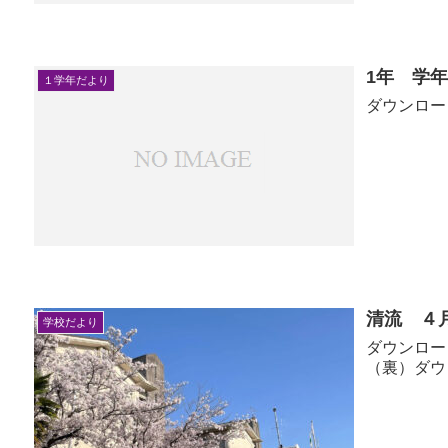
1年 学
１学年だより
清流 ４
学校だより
ダウンロード 清流 ４月号 表ダウンロード 
（裏）ダウ