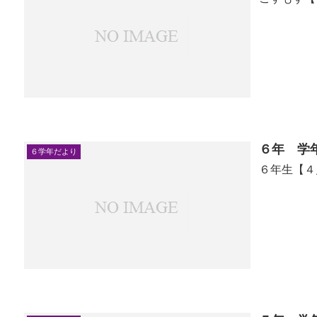
６年 学
６学年だより
６年生【４