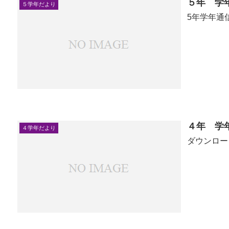
５年 学
５学年だより
5年学年通
４年 学
４学年だより