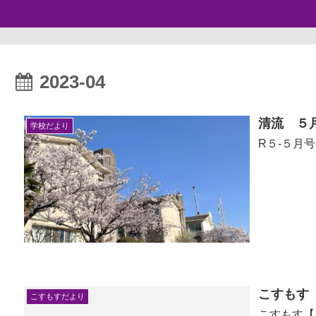
2023-04
清流 ５
学校だより
R５-５月
こすもす
こすもすだより
こすもす【