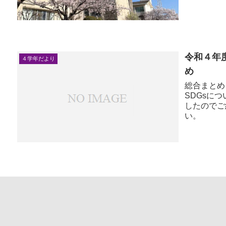
令和４年
４学年だより
め
総合まとめダウンロード 
SDGsについて学
したのでご紹介します。 
い。