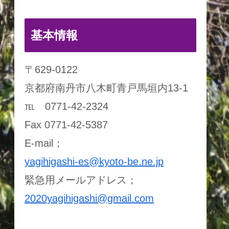
基本情報
〒629-0122
京都府南丹市八木町青戸馬垣内13-1
℡ 0771-42-2324
Fax 0771-42-5387
E-mail；
yagihigashi-es@kyoto-be.ne.jp
緊急用メールアドレス；
2020yagihigashi@gmail.com