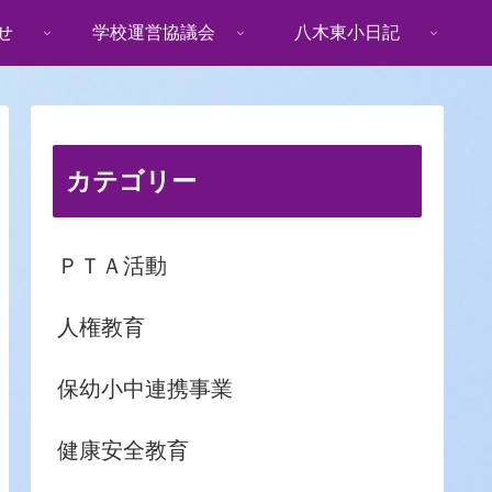
せ
学校運営協議会
八木東小日記
カテゴリー
ＰＴＡ活動
人権教育
保幼小中連携事業
健康安全教育