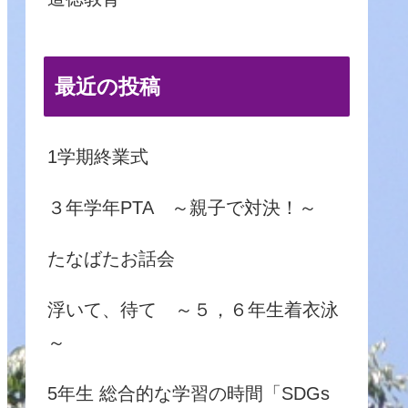
最近の投稿
1学期終業式
３年学年PTA ～親子で対決！～
たなばたお話会
浮いて、待て ～５，６年生着衣泳
～
5年生 総合的な学習の時間「SDGs