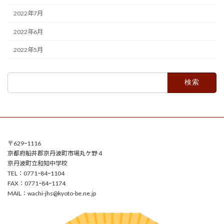
2022年7月
2022年6月
2022年5月
検
索:
〒629ｰ1116
京都府船井郡京丹波町市場丸ケ野４
京丹波町立和知中学校
TEL：0771ｰ84ｰ1104
FAX：0771ｰ84ｰ1174
MAIL：
wachi-jhs@kyoto-be.ne.jp