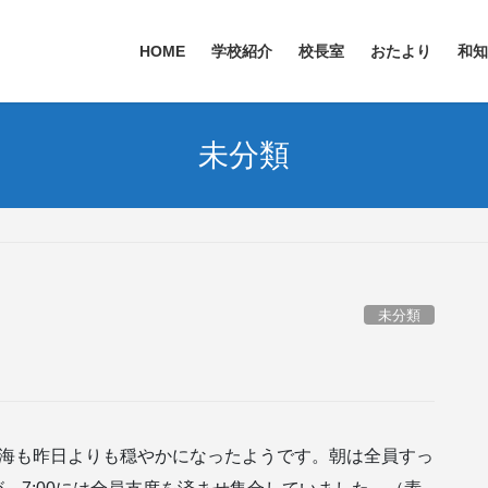
HOME
学校紹介
校長室
おたより
和知
未分類
未分類
！海も昨日よりも穏やかになったようです。朝は全員すっ