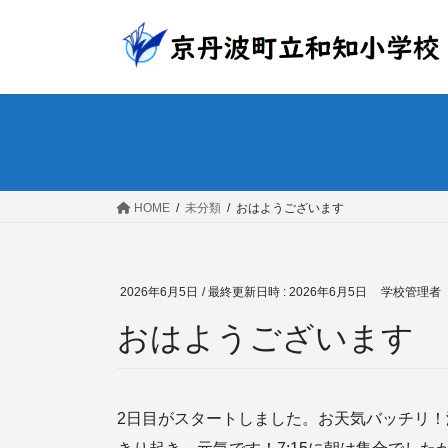
コ
ナ
ン
ビ
テ
ゲ
ン
ー
ツ
シ
へ
ョ
ス
ン
キ
に
ッ
移
HOME
未分類
おはようございます
プ
動
2026年6月5日
/ 最終更新日時 :
2026年6月5日
学校管理者
おはようございます
2日目がスタートしました。お天気バッチリ