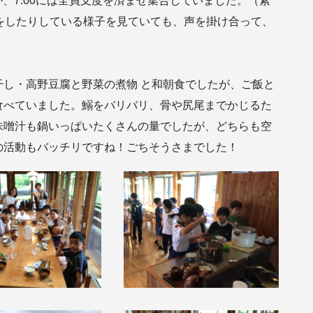
が、7:00には全員支度を済ませ集合していました。（素
をしたりしている様子を見ていても、声を掛け合って、
。
し・高野豆腐と野菜の煮物 と和朝食でしたが、ご飯と
食べていました。鰯をバリバリ、骨や尻尾までかじるた
味噌汁も鍋いっぱいたくさんの量でしたが、どちらも空
の活動もバッチリですね！ごちそうさまでした！