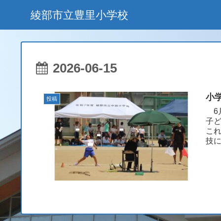
綾部市立豊里小学校
2026-06-15
小
投稿
6
子
こ
技
っこ