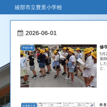
綾部市立豊里小学校
2026-06-01
修
学校行事
5月
薬
し
R
給食献立表