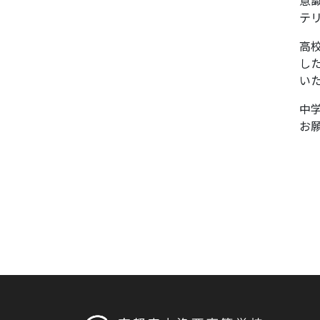
テ
高
し
い
中
お