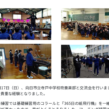
月
17
日（日）、向日市立寺戸中学校吹奏楽部と交流会を行いま
、貴重な経験となりました。
奏練習では基礎練習用のコラールと『
365
日の紙飛行機』を一
識が高かったので、音がよくまとまりました。マーチング練習