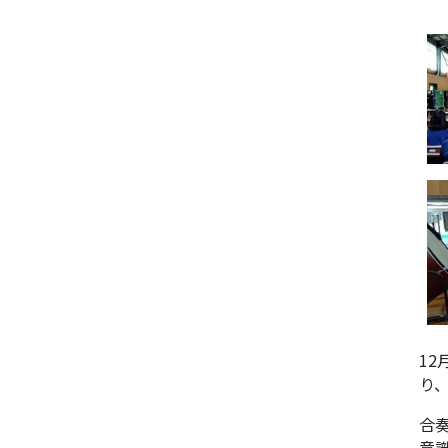
12
り
合
意