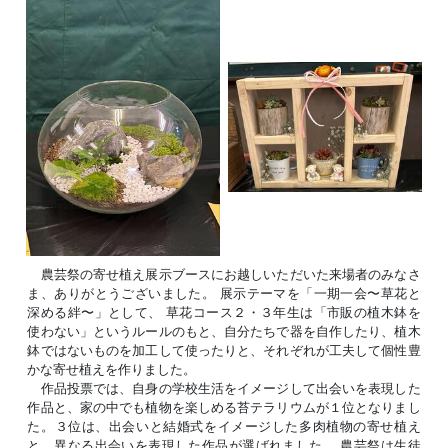
農芸祭の寄せ植え展示ブースにお越しいただいた来場者のみなさ
ま、ありがとうございました。 展示テーマを「一期一会〜草花と
深める絆〜」として、 草花コース２・３年生は「市販の植木鉢を
使わない」というルールのもと、自分たちで器を自作したり、植木
鉢ではないものを加工して使ったりと、それぞれが工夫して個性豊
かな寄せ植えを作りました。
作品投票では、自身の学校生活をイメージして出会いを表現した
作品と、家の中でも植物を楽しめる苔テラリウムが１位となりまし
た。３位は、出会いと結婚式をイメージした多肉植物の寄せ植え
と、異なる出会いを表現した作品が選ばれました。 農芸祭は生徒