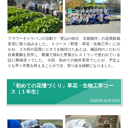
フラワーキャラバンの活動で「里山の休日 京都烟河」の花壇植栽
実習に取り組みました。 ３コース（野菜・草花・生物工学）に分
かれ、３カ所の花壇にビオラを植付けたあとは、施設内のこだわり
自家農園を見学し、農園で採れた野菜がレストランで使われている
話に興味深々でした。 今回、初めての校外実習でしたが、予定よ
りも早く作業を終えることができ、実りある経験になりました。
「初めての花壇づくり」草花・生物工学コー
ス［１年生］
2025年10月29日