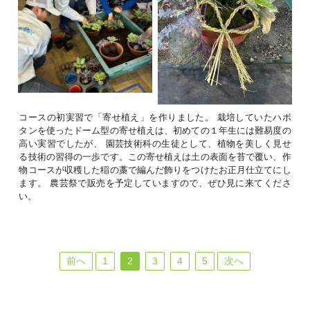
コースの初実習で「寄せ植え」を作りました。 栽培していたハボ
タンを使ったドーム型の寄せ植えは、初めての１年生には難易度の
高い実習でしたが、 園芸技術科の生徒として、植物を美しく見せ
る技術の習得の一歩です。この寄せ植えは土の表面を苔で覆い、作
物コースが収穫した稲の藁で編んだ飾りをつけたお正月仕立てにし
ます。 農芸祭で販売を予定していますので、ぜひ見に来てくださ
い。
前へ
1
2
3
4
5
次へ