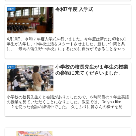
令和7年度 入学式
1年生
4月10日、令和７年度入学式を行いました。今年度は新たに43名の1
年生が入学し、中学校生活をスタートさせました。新しい仲間と共
に、「最高の蒲生野中学校」にするために自分ができることをやって
いきましょう。充実した学校生活を送ることを期待して...
小学校の校長先生が１年生の授業
1年生
の参観に来てくださいました。
小学校の校長先生方と会議がありましたので、６時間目の１年生英語
の授業を見ていただくことになりました。教室では、Do you like
…？を使った会話の練習中でした。 久しぶりに皆さんの様子を見た
校長先生...