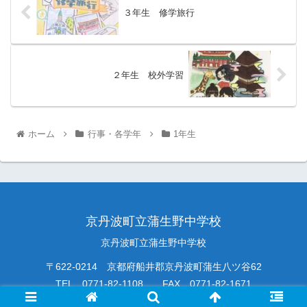
３年生 修学旅行
２年生 校外学習
ホーム
行事・各学年
1年生
京丹波町立蒲生野中学校
京丹波町立蒲生野中学校
〒622-0214 京都府船井郡京丹波町蒲生八ツ谷62
TEL 0771-82-1108 FAX 0771-82-1671
mail
komono-jhs@kyoto-be.ne.jp