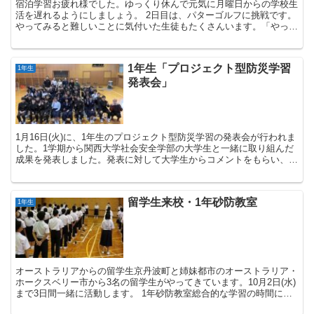
宿泊学習お疲れ様でした。ゆっくり休んで元気に月曜日からの学校生
活を遅れるようにしましょう。 2日目は、パターゴルフに挑戦です。
やってみると難しいことに気付いた生徒もたくさんいます。「やって
みる（体験）」って大切ですね。水分を...
1年生「プロジェクト型防災学習
1年生
発表会」
1月16日(火)に、1年生のプロジェクト型防災学習の発表会が行われま
した。1学期から関西大学社会安全学部の大学生と一緒に取り組んだ
成果を発表しました。発表に対して大学生からコメントをもらい、学
びを振り返ることができました。 ...
留学生来校・1年砂防教室
1年生
オーストラリアからの留学生京丹波町と姉妹都市のオーストラリア・
ホークスベリー市から3名の留学生がやってきています。10月2日(水)
まで3日間一緒に活動します。 1年砂防教室総合的な学習の時間に防
災学習とし...