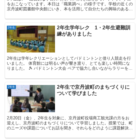
をおこなっています。本日は「職業調べ」の様子です。学校の近くの
京丹波町図書館中央館にいき、本を活用して自分たちの興味のある職
業を調べています。学校にはタブレットもありますが、本...
2年生学年レク 1・2年生避難訓
2年生
練がありました
2年生は学年レクリエーションとしてバドミントンと借り人競走を行
いました。 体育館には明るい声が響き渡り、とても楽しい時間にな
りました。 🎾 バドミントン大会 ペアで協力し合いながらラリーをつ
ないだり、スマッシュを決めて歓...
2年生で京丹波町のまちづくりに
2年生
ついて学びました
2月20日（金）、2年生を対象に、京丹波町役場商工観光課の方をお
迎えし、京丹波町のまちづくりについて学習しました。授業では、町
のニーズや課題についてお話を聞き、それらをどのように課題解決に
つなげていくかを考えました。また、京丹波町のよさを...