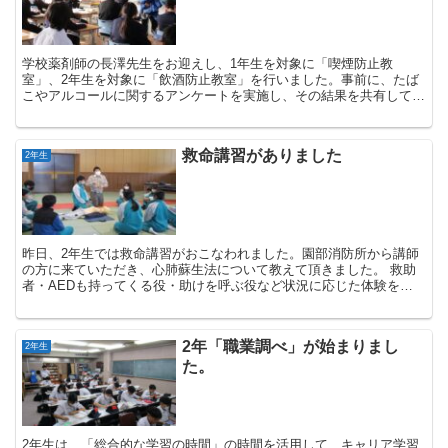
学校薬剤師の長澤先生をお迎えし、1年生を対象に「喫煙防止教
室」、2年生を対象に「飲酒防止教室」を行いました。事前に、たば
こやアルコールに関するアンケートを実施し、その結果を共有してか
らお話を進めていただきました。長澤先生からは、喫煙や飲酒...
救命講習がありました
2年生
昨日、2年生では救命講習がおこなわれました。園部消防所から講師
の方に来ていただき、心肺蘇生法について教えて頂きました。 救助
者・AEDも持ってくる役・助けを呼ぶ役など状況に応じた体験をし
ました。実際にそのような場...
2年「職業調べ」が始まりまし
2年生
た。
2年生は、「総合的な学習の時間」の時間を活用して、キャリア学習