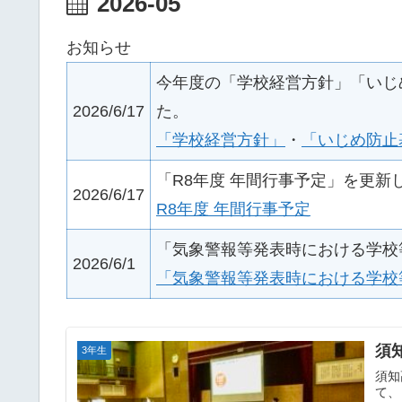
2026-05
お知らせ
今年度の「学校経営方針」「いじ
2026/6/17
た。
「学校経営方針」
・
「いじめ防止
「R8年度 年間行事予定」を更新
2026/6/17
R8年度 年間行事予定
「気象警報等発表時における学校
2026/6/1
「気象警報等発表時における学校
須
3年生
須知
て、