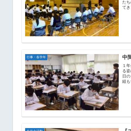
たち
てき
中
行事・各学年
１年
る姿
日の
組も