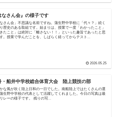
はなさん会』の様子です
なさん会」不思議な名前ですね。蒲生野中学校に「代々？」続く
り歴史のある取組です。始まりは、授業で一度「わかったこと」
きたこと」は絶対に「離さない！！」といった趣旨であったと思
す。授業で学んだことを、しばらく経ってからテスト...
2026.05.25
丹・船井中学校総合体育大会 陸上競技の部
かな風が吹く陸上日和の一日でした。南船陸上ではたくさんの選
蒲生野中学校の代表として活躍してくれました。今日の写真は最
リレーの様子です。 残りの写...