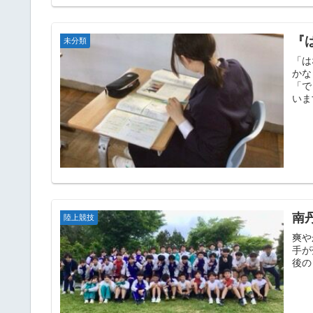
『
未分類
「は
かな
「で
いま
南
陸上競技
爽や
手が
後の