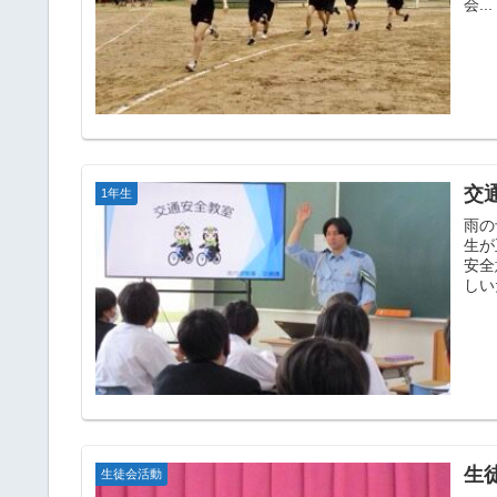
会...
交
1年生
雨の
生が
安全
しい
生
生徒会活動