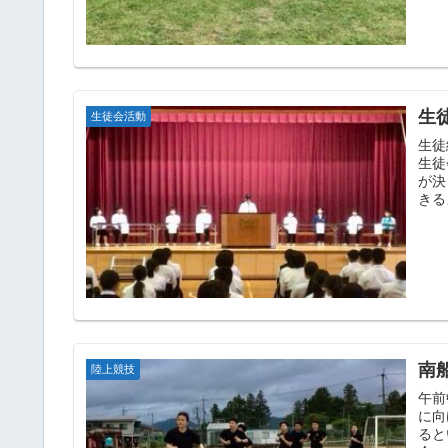
生
生徒会活動
生徒
生徒
が決
きる
南
陸上競技
午前
に向
ると