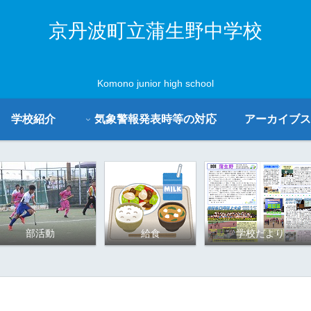
京丹波町立蒲生野中学校
Komono junior high school
学校紹介
気象警報発表時等の対応
アーカイブス
部活動
給食
学校だより