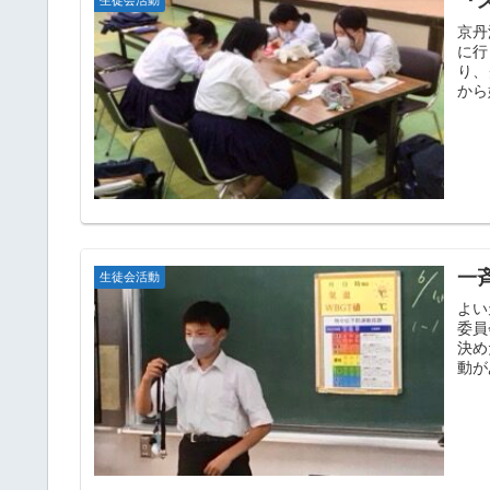
『
生徒会活動
京丹
に行
り、
から
一
生徒会活動
よい
委員
決め
動が