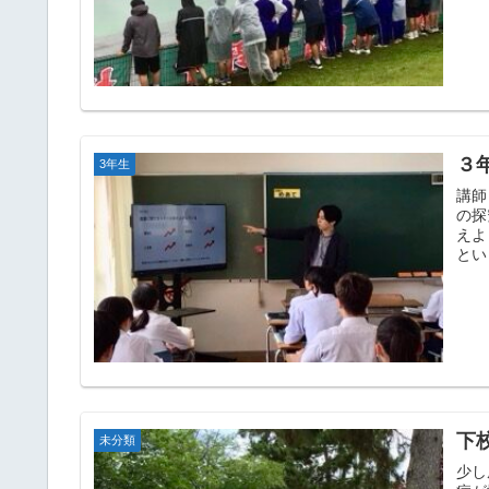
３
3年生
講師
の探
えよ
とい
下
未分類
少し