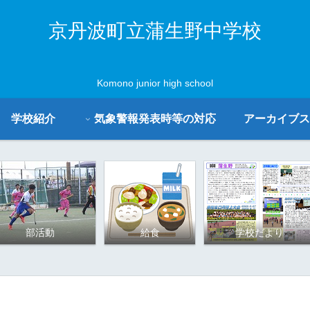
京丹波町立蒲生野中学校
Komono junior high school
学校紹介
気象警報発表時等の対応
アーカイブス
部活動
給食
学校だより