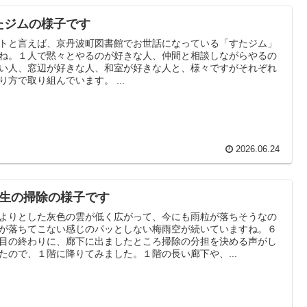
たジムの様子です
トと言えば、京丹波町図書館でお世話になっている「すたジム」
ね。１人で黙々とやるのが好きな人、仲間と相談しながらやるの
い人、窓辺が好きな人、和室が好きな人と、様々ですがそれぞれ
り方で取り組んでいます。 ...
2026.06.24
年生の掃除の様子です
よりとした灰色の雲が低く広がって、今にも雨粒が落ちそうなの
が落ちてこない感じのパッとしない梅雨空が続いていますね。６
目の終わりに、廊下に出ましたところ掃除の分担を決める声がし
たので、１階に降りてみました。１階の長い廊下や、...