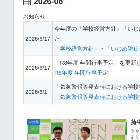
2026-06
お知らせ
今年度の「学校経営方針」「いじ
2026/6/17
た。
「学校経営方針」
・
「いじめ防止
「R8年度 年間行事予定」を更新
2026/6/17
R8年度 年間行事予定
「気象警報等発表時における学校
2026/6/1
「気象警報等発表時における学校
蒲
未分類
※今
より