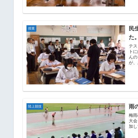
民
授業
た
テス
トに
んの
が、
雨
陸上競技
梅雨
大会
加し