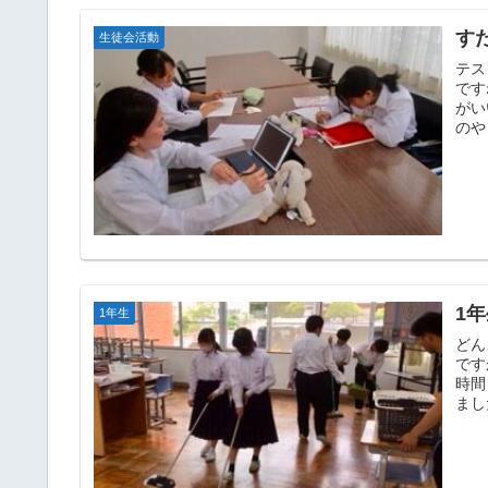
す
生徒会活動
テス
です
がい
のや
1
1年生
どん
です
時間
まし