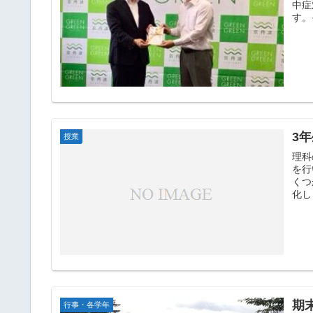
中症
す。
3
授業
理科
を行
くつ
化し
期
行事・各学年