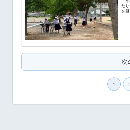
症が
たり
を蹴
次
1