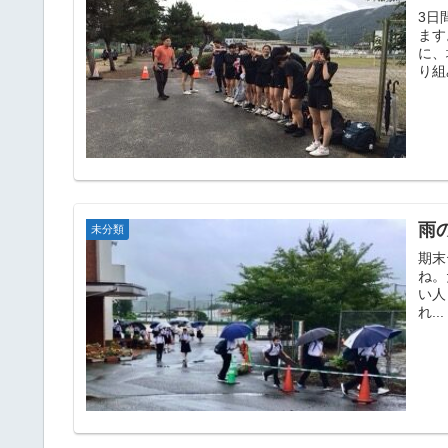
3日
ます
に、
り組
雨
未分類
期末
ね。
い人
れ...