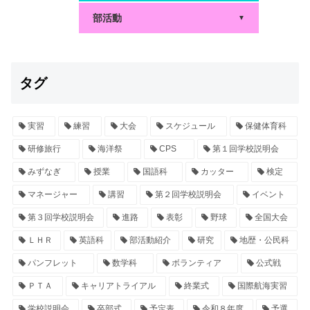
部活動
▼
タグ
実習
練習
大会
スケジュール
保健体育科
研修旅行
海洋祭
CPS
第１回学校説明会
みずなぎ
授業
国語科
カッター
検定
マネージャー
講習
第２回学校説明会
イベント
第３回学校説明会
進路
表彰
野球
全国大会
ＬＨＲ
英語科
部活動紹介
研究
地歴・公民科
パンフレット
数学科
ボランティア
公式戦
ＰＴＡ
キャリアトライアル
終業式
国際航海実習
学校説明会
卒部式
予定表
令和８年度
予選