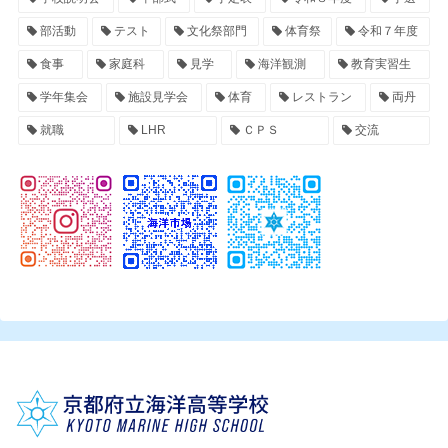
部活動
テスト
文化祭部門
体育祭
令和７年度
食事
家庭科
見学
海洋観測
教育実習生
学年集会
施設見学会
体育
レストラン
両丹
就職
LHR
ＣＰＳ
交流