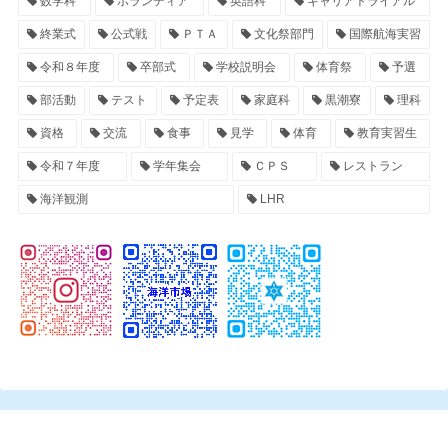
数学科
ボランティア
英語科
キャリアトライアル
終業式
公式戦
ＰＴＡ
文化祭部門
国際航海実習
令和８年度
卒部式
学校説明会
体育祭
予選
部活動
テスト
予定表
家庭科
黒潮寮
理科
資格
交流
食事
見学
体育
教育実習生
令和７年度
学年集会
ＣＰＳ
レストラン
海洋観測
LHR