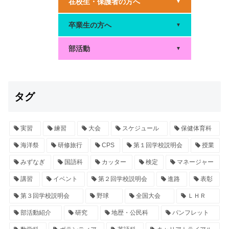
在校生・保護者の方へ
▼
卒業生の方へ
▼
部活動
▼
タグ
実習
練習
大会
スケジュール
保健体育科
海洋祭
研修旅行
CPS
第１回学校説明会
授業
みずなぎ
国語科
カッター
検定
マネージャー
講習
イベント
第２回学校説明会
進路
表彰
第３回学校説明会
野球
全国大会
ＬＨＲ
部活動紹介
研究
地歴・公民科
パンフレット