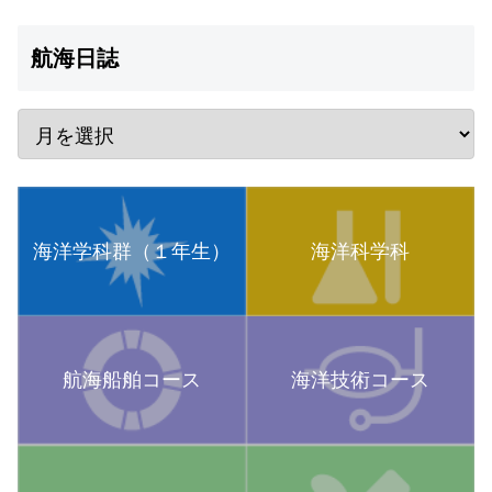
航海日誌
海洋学科群（１年生）
海洋科学科
航海船舶コース
海洋技術コース