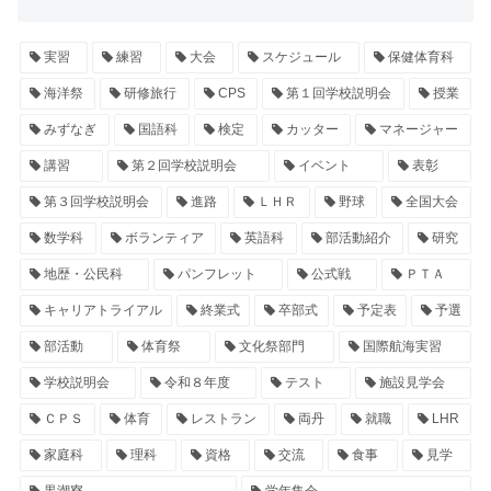
実習
練習
大会
スケジュール
保健体育科
海洋祭
研修旅行
CPS
第１回学校説明会
授業
みずなぎ
国語科
検定
カッター
マネージャー
講習
第２回学校説明会
イベント
表彰
第３回学校説明会
進路
ＬＨＲ
野球
全国大会
数学科
ボランティア
英語科
部活動紹介
研究
地歴・公民科
パンフレット
公式戦
ＰＴＡ
キャリアトライアル
終業式
卒部式
予定表
予選
部活動
体育祭
文化祭部門
国際航海実習
学校説明会
令和８年度
テスト
施設見学会
ＣＰＳ
体育
レストラン
両丹
就職
LHR
家庭科
理科
資格
交流
食事
見学
黒潮寮
学年集会