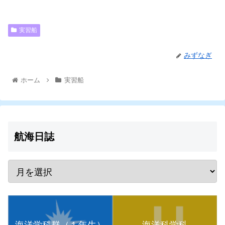
実習船
みずなぎ
ホーム
実習船
航海日誌
海洋学科群（１年生）
海洋科学科