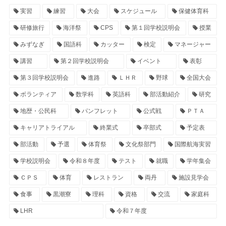
実習
練習
大会
スケジュール
保健体育科
研修旅行
海洋祭
CPS
第１回学校説明会
授業
みずなぎ
国語科
カッター
検定
マネージャー
講習
第２回学校説明会
イベント
表彰
第３回学校説明会
進路
ＬＨＲ
野球
全国大会
ボランティア
数学科
英語科
部活動紹介
研究
地歴・公民科
パンフレット
公式戦
ＰＴＡ
キャリアトライアル
終業式
卒部式
予定表
部活動
予選
体育祭
文化祭部門
国際航海実習
学校説明会
令和８年度
テスト
就職
学年集会
ＣＰＳ
体育
レストラン
両丹
施設見学会
食事
黒潮寮
理科
資格
交流
家庭科
LHR
令和７年度