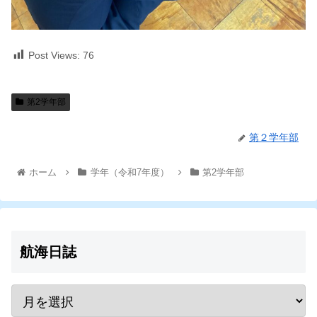
Post Views:
76
第2学年部
第２学年部
ホーム
学年（令和7年度）
第2学年部
航海日誌