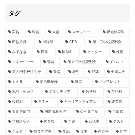
タグ
実習
練習
大会
スケジュール
保健体育科
研修旅行
海洋祭
CPS
第１回学校説明会
みずなぎ
授業
国語科
カッター
検定
マネージャー
講習
第２回学校説明会
イベント
第３回学校説明会
進路
表彰
野球
全国大会
ＬＨＲ
部活動紹介
研究
パンフレット
地歴・公民科
ボランティア
数学科
英語科
公式戦
ＰＴＡ
キャリアトライアル
終業式
文化祭部門
国際航海実習
令和８年度
卒部式
学校説明会
体育祭
予選
部活動
テスト
予定表
教育実習生
交流
食事
家庭科
見学