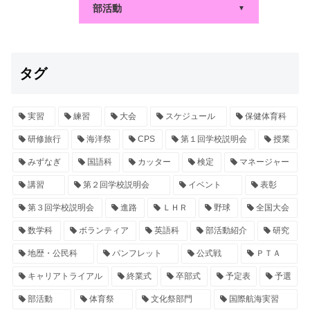
部活動
▼
タグ
実習
練習
大会
スケジュール
保健体育科
研修旅行
海洋祭
CPS
第１回学校説明会
授業
みずなぎ
国語科
カッター
検定
マネージャー
講習
第２回学校説明会
イベント
表彰
第３回学校説明会
進路
ＬＨＲ
野球
全国大会
数学科
ボランティア
英語科
部活動紹介
研究
地歴・公民科
パンフレット
公式戦
ＰＴＡ
キャリアトライアル
終業式
卒部式
予定表
予選
部活動
体育祭
文化祭部門
国際航海実習