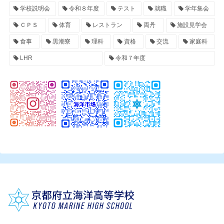
学校説明会
令和８年度
テスト
就職
学年集会
ＣＰＳ
体育
レストラン
両丹
施設見学会
食事
黒潮寮
理科
資格
交流
家庭科
LHR
令和７年度