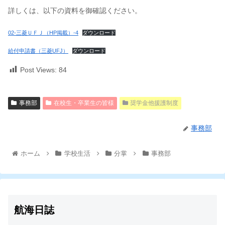
詳しくは、以下の資料を御確認ください。
02-三菱ＵＦＪ（HP掲載）-4
ダウンロード
給付申請書（三菱UFJ）
ダウンロード
Post Views:
84
事務部
在校生・卒業生の皆様
奨学金他援護制度
事務部
ホーム
学校生活
分掌
事務部
航海日誌