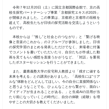
令和７年
12
月
20
日（土）に国立京都国際会館で、京の高
校生探究パートナーシップ事業「京都探究エキスポ
2025
」
が開催されました。この事業は、京都府と京都市の垣根を
超えて、高校生たちが日頃の探究活動を交流しようという
ものです。
本校からは「"推し"と社会とのつながり」と「繋げる映
像と音楽のこれから」の２グループが参加しました。日頃
の探究学習のまとめを発表しただけでなく、来場者に付箋
でコメントを書いていただいたり、自分たちが作成した動
画を見てもらい感想を直接うかがうなど、「対話」を重視
したポスターセッションを行うことができました。
また、慶應義塾大学の安宅和人教授より「残すに値する
未来を考える」との講演がありました。「高校生には"リア
ルな"体験をどんどんしてほしい。今の自分に直接関係ない
と思うようなことでも、ひょんなことから繋がり、面白い
アイディアが生まれることがある。」と生成
AI
の活用が当
たり前になっていくこの時代に、自分の体験（経験）を増
やすことの大切さを教えてくださいました。