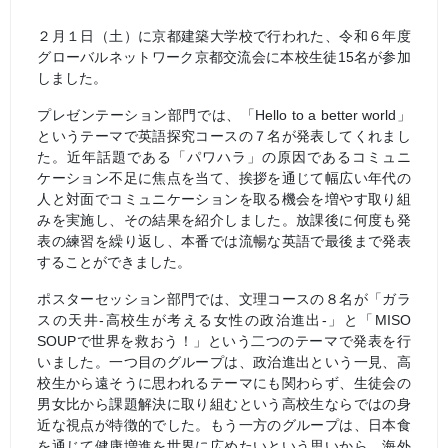
２月１日（土）に京都建築大学校で行われた、令和６年度
グローバルネットワーク京都交流会に本校生徒15名が参加
しました。
プレゼンテーション部門では、「Hello to a better world」
というテーマで英語探究コースの７名が発表してくれまし
た。近年話題である「パワハラ」の原因であるコミュニ
ケーション不足に焦点を当て、挨拶を通じて幅広い年代の
人と対面でコミュニケーションを取る機会を増やす取り組
みを実施し、その結果を紹介しました。放課後に何度も発
表の練習を繰り返し、本番では流暢な英語で最後まで発表
することができました。
ポスターセッション部門では、文理コースの８名が「ガラ
スの天井-高校生が考える女性の政治進出-」と「MISO
SOUPで世界を救おう！」という二つのテーマで発表を行
いました。一つ目のグループは、政治進出という一見、高
校生から遠そうに思われるテーマにも関わらず、生徒会の
男女比から課題解決に取り組むという高校生ならではの身
近な視点が特徴的でした。もう一方のグループは、日本食
を通じて健康増進を世界に広めたいという思いから、海外