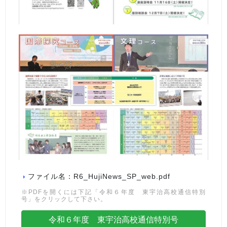
ファイル名：R6_HujiNews_SP_web.pdf
※PDFを開くには下記「令和６年度 東宇治高校通信特別
号」をクリックして下さい。
令和６年度 東宇治高校通信特別号