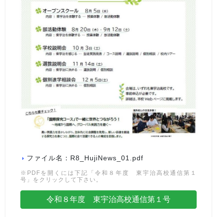
ファイル名：R8_HujiNews_01.pdf
※PDFを開くには下記「令和８年度 東宇治高校通信第１
号」をクリックして下さい。
令和８年度 東宇治高校通信第１号