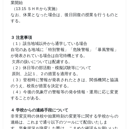
業開始
（13:15 ＳＨＲから実施）
なお、休業となった場合は、後日回復の授業を行うものと
する。
３ 注意事項
（１）該当地域以外から通学している場合
自宅のある地域に「特別警報」「危険警報」「暴風警報」
が発表されている場合は自宅待機とする。
欠席の扱いについては配慮する。
（２）休日等の部活動・模擬試験等について
原則、上記１、２の措置を適用する。
（３）登校時に警報が発表されたときは、関係機関と協議
のうえ、校長が措置を決定する。
（４）今後の気象庁の警報等の発令情報・運用に応じ変更
することがある。
４ 学校からの連絡手段について
非常変災時の休校や始業時刻の変更等に関する学校からの
連絡は、これまで通り以下のツールにて配信いたしま
す。気象状況が急変した際は、こまめな確認をお願いいた