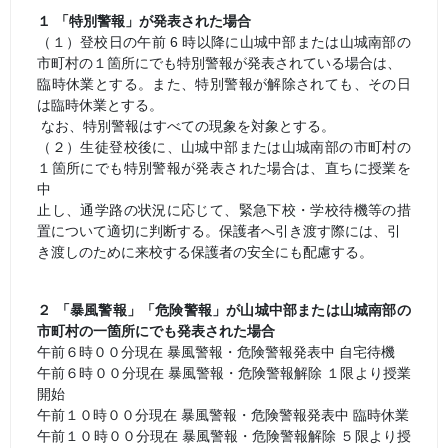
１ 「特別警報」が発表された場合
（１）登校日の午前 6 時以降に山城中部または山城南部の
市町村の１箇所にでも特別警報が発表されている場合は、
臨時休業とする。また、特別警報が解除されても、その日
は臨時休業とする。
なお、特別警報はすべての現象を対象とする。
（２）生徒登校後に、山城中部または山城南部の市町村の
１箇所にでも特別警報が発表された場合は、直ちに授業を
中
止し、通学路の状況に応じて、緊急下校・学校待機等の措
置について適切に判断する。保護者へ引き渡す際には、引
き渡しのために来校する保護者の安全にも配慮する。
２ 「暴風警報」「危険警報」が山城中部または山城南部の
市町村の一箇所にでも発表された場合
午前６時００分現在 暴風警報・危険警報発表中 自宅待機
午前６時００分現在 暴風警報・危険警報解除 １限より授業
開始
午前１０時００分現在 暴風警報・危険警報発表中 臨時休業
午前１０時００分現在 暴風警報・危険警報解除 ５限より授