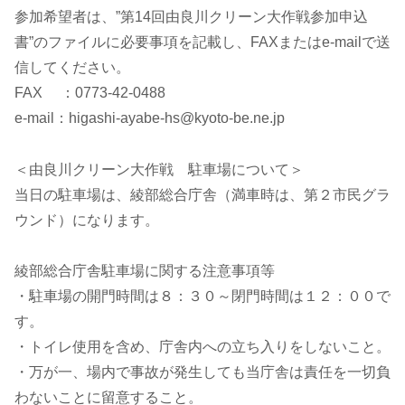
参加希望者は、”第14回由良川クリーン大作戦参加申込
書”のファイルに必要事項を記載し、FAXまたはe-mailで送
信してください。
FAX ：0773-42-0488
e-mail：
higashi-ayabe-hs@kyoto-be.ne.jp
＜由良川クリーン大作戦 駐車場について＞
当日の駐車場は、綾部総合庁舎（満車時は、第２市民グラ
ウンド）になります。
綾部総合庁舎駐車場に関する注意事項等
・駐車場の開門時間は８：３０～閉門時間は１２：００で
す。
・トイレ使用を含め、庁舎内への立ち入りをしないこと。
・万が一、場内で事故が発生しても当庁舎は責任を一切負
わないことに留意すること。