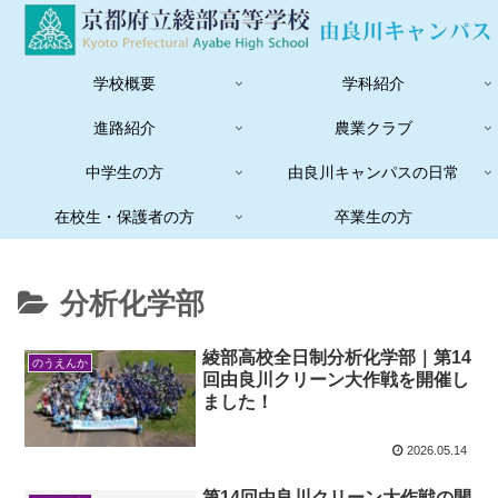
学校概要
学科紹介
進路紹介
農業クラブ
中学生の方
由良川キャンパスの日常
在校生・保護者の方
卒業生の方
分析化学部
綾部高校全日制分析化学部｜第14
のうえんか
回由良川クリーン大作戦を開催し
ました！
2026.05.14
第14回由良川クリーン大作戦の開