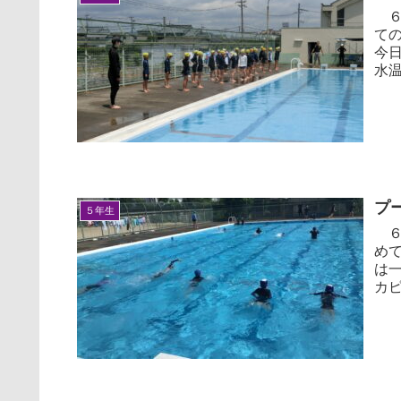
６
て
今
水
どの
プ
５年生
６
め
は
カ
ちょ