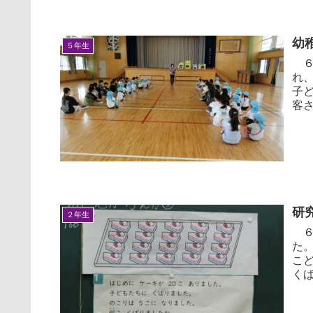
幼
５年生
６
れ
子
客
んで
研
２年生
６
た。 今回の学習では、「はじめにケーキが20こ
こ
く
数量