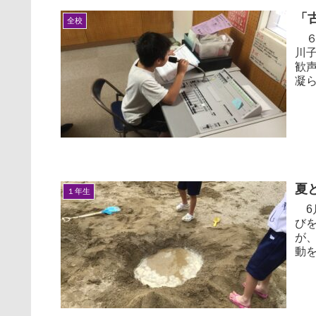
「
全校
６
川
歓声
凝
ー」
夏
１年生
6
び
が
動を行
いな