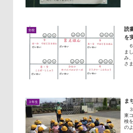
読
全校
を実
６
ま
み
さまざ
で教
ま
３年生
３
東
検
の