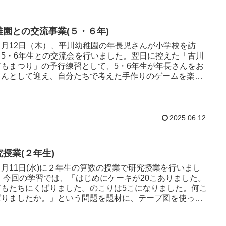
稚園との交流事業(５・６年)
月12日（木）、平川幼稚園の年長児さんが小学校を訪
、5・6年生との交流会を行いました。翌日に控えた「古川
どもまつり」の予行練習として、5・6年生が年長さんをお
さんとして迎え、自分たちで考えた手作りのゲームを楽し
もらいました。...
2025.06.12
究授業(２年生)
月11日(水)に２年生の算数の授業で研究授業を行いまし
ありました。
どもたちにくばりました。のこりは5こになりました。何こ
ばりましたか。」という問題を題材に、テープ図を使って
の...