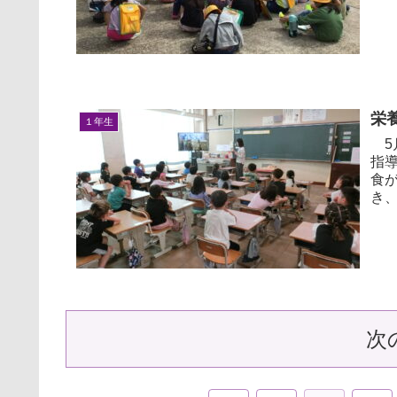
のま
栄
１年生
5
指導を行い
食
き
通し
次