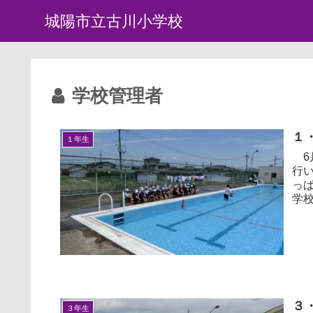
城陽市立古川小学校
学校管理者
１
１年生
6
行
っぱい
学
保育
３
３年生