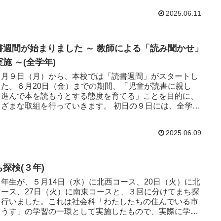
2025.06.11
書週間が始まりました ～ 教師による「読み聞かせ」
施 ～(全学年)
月９日（月）から、本校では「読書週間」がスタートし
した。６月20日（金）までの期間、「児童が読書に親し
、進んで本を読もうとする態度を育てる」ことを目的に、
まな取組を行っていきます。 初日の９日には、全学年
師による「...
2025.06.09
ち探検(３年)
年生が、５月14日（水）に北西コース、20日（火）に北
コース、27日（火）に南東コースと、３回に分けてまち探
を行いました。これは社会科「わたしたちの住んでいる市
ようす」の学習の一環として実施したもので、実際に学校