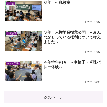
６年 租税教室
未分類
2026.07.02
３年 人権学習授業公開 ～みん
人権教育
ながもっている権利について考え
ました～
2026.07.02
４年学年PTA ～車椅子・卓球バ
ＰＴＡ活動
レー体験～
2026.06.30
次のページ