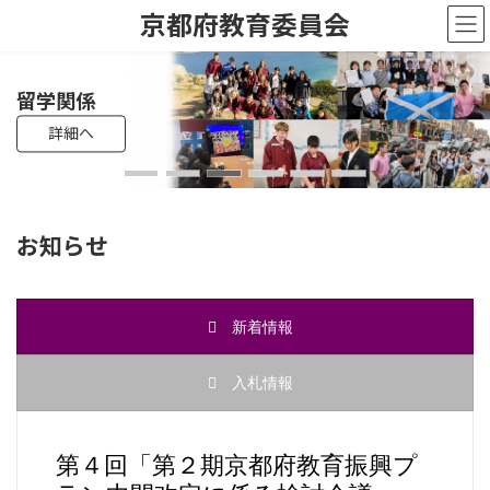
コ
ナ
京都府教育委員会
ン
ビ
テ
ゲ
ン
ー
ツ
シ
教員採用試験
高校入試
留学関係
母校応援ふるさと寄附制度
遺贈・相続寄附
へ
ョ
詳細へ
詳細へ
詳細へ
詳細へ
詳細へ
詳細へ
ス
ン
キ
に
ッ
移
プ
動
お知らせ
新着情報
入札情報
第４回「第２期京都府教育振興プ