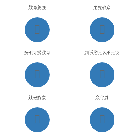
ク
ク
教員免許
学校教育
ア
ア
イ
イ
コ
コ
ン
ン
リ
リ
ン
ン
ク
ク
特別支援教育
部活動・スポーツ
ア
ア
イ
イ
コ
コ
ン
ン
リ
リ
ン
ン
ク
ク
社会教育
文化財
ア
ア
イ
イ
コ
コ
ン
ン
リ
リ
ン
ン
ク
ク