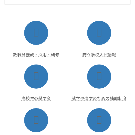
ア
ア
イ
イ
コ
コ
ン
ン
リ
リ
ン
ン
ク
ク
教職員養成・採用・研修
府立学校入試情報
ア
ア
イ
イ
コ
コ
ン
ン
リ
リ
ン
ン
ク
ク
高校生の奨学金
就学や進学のための補助制度
ア
ア
イ
イ
コ
コ
ン
ン
リ
リ
ン
ン