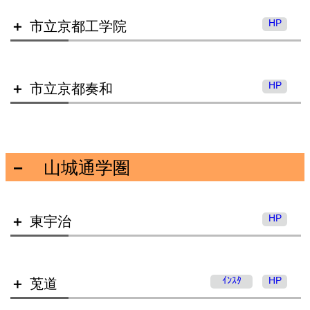
HP
市立京都工学院
市立日吉ケ丘高等学校
HP
市立京都奏和
市立開建高等学校
山城通学圏
市立京都工学院高等学校
HP
東宇治
市立京都奏和高等学校
ｲﾝｽﾀ
HP
莵道