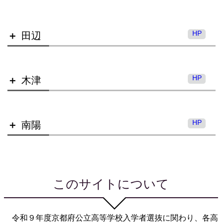
HP
田辺
京都八幡高等学校 北キャンパス
HP
木津
久御山高等学校
HP
南陽
田辺高等学校
京都八幡高等学校 南キャンパス
このサイトについて
木津高等学校
令和９年度京都府公立高等学校入学者選抜に関わり、各高