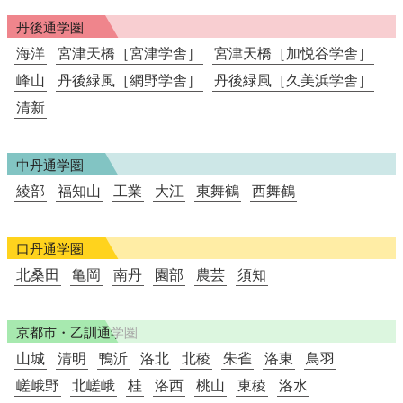
丹後通学圏
海洋
宮津天橋［宮津学舎］
宮津天橋［加悦谷学舎］
峰山
丹後緑風［網野学舎］
丹後緑風［久美浜学舎］
清新
中丹通学圏
綾部
福知山
工業
大江
東舞鶴
西舞鶴
口丹通学圏
北桑田
亀岡
南丹
園部
農芸
須知
京都市・乙訓通学圏
山城
清明
鴨沂
洛北
北稜
朱雀
洛東
鳥羽
嵯峨野
北嵯峨
桂
洛西
桃山
東稜
洛水