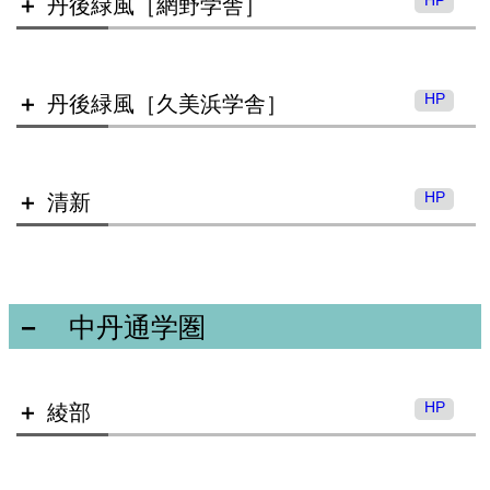
丹後緑風［網野学舎］
宮津天橋高等学校 加悦谷学舎
HP
丹後緑風［久美浜学舎］
峰山高等学校
HP
清新
丹後緑風高等学校 網野学舎
中丹通学圏
丹後緑風高等学校 久美浜学舎
HP
綾部
清新高等学校