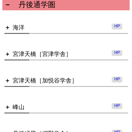
丹後通学圏
京都のこれからの公立高校入試を知
ろう！（令和８年６月時点）
HP
海洋
HP
宮津天橋［宮津学舎］
HP
宮津天橋［加悦谷学舎］
海洋高等学校
HP
峰山
宮津天橋高等学校 宮津学舎
HP