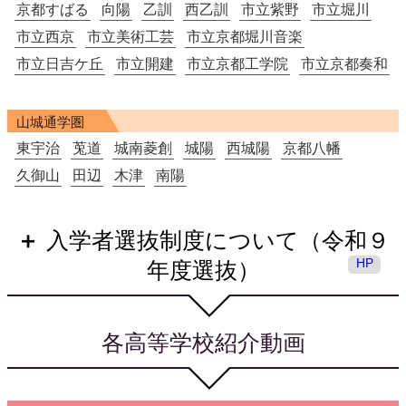
京都すばる
向陽
乙訓
西乙訓
市立紫野
市立堀川
市立西京
市立美術工芸
市立京都堀川音楽
市立日吉ケ丘
市立開建
市立京都工学院
市立京都奏和
山城通学圏
東宇治
莵道
城南菱創
城陽
西城陽
京都八幡
久御山
田辺
木津
南陽
入学者選抜制度について（令和９
HP
年度選抜）
各高等学校紹介動画