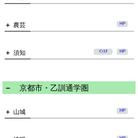
亀岡高等学校
HP
農芸
南丹高等学校
北桑田高等学校 美山分校
ｲﾝｽﾀ
HP
須知
園部高等学校
京都市・乙訓通学圏
農芸高等学校
HP
山城
須知高等学校
HP