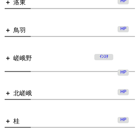
HP
洛東
北稜高等学校
HP
鳥羽
朱雀高等学校（全日制）
ｲﾝｽﾀ
嵯峨野
洛東高等学校
HP
HP
北嵯峨
鳥羽高等学校
朱雀高等学校（定時制）
HP
桂
嵯峨野高等学校