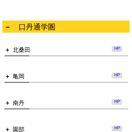
口丹通学圏
東舞鶴高等学校
HP
北桑田
西舞鶴高等学校（全日制）
HP
亀岡
東舞鶴高等学校 浮島分校
HP
南丹
北桑田高等学校
西舞鶴高等学校（通信制）
HP
園部