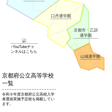
口丹通学圏
京都市・乙訓
通学圏
↑YouTubeチャ
ンネルはこちら
山城通学圏
京都府公立高等学校
一覧
令和９年度京都府公立高校入学
者選抜実施予定校を掲載してい
ます。