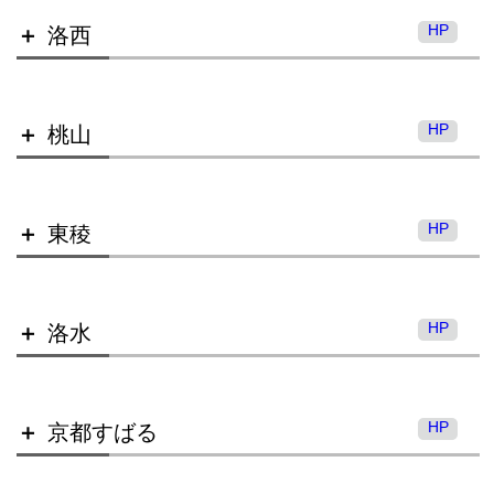
HP
洛西
北嵯峨高等学校
朱雀高等学校（通信制）
HP
桃山
桂高等学校
HP
東稜
洛西高等学校
HP
洛水
桃山高等学校
R8 桂高校 学校説明動画（6分版）
HP
京都すばる
東稜高等学校
京都すばる高等学校 紹介youtube