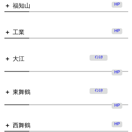
HP
福知山
HP
工業
綾部高等学校
ｲﾝｽﾀ
大江
福知山高等学校
HP
ｲﾝｽﾀ
東舞鶴
工業高等学校
綾部高等学校 由良川キャンパス
HP
HP
西舞鶴
福知山高等学校 三和分校
大江高等学校