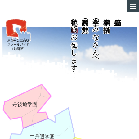
特色を
各高校の魅力や
中学生のみなさんへ
高校進学を目指す
でお伝えします！
京都府公立高校
スクールガイド
〔動画版〕
丹後通学圏
中丹通学圏