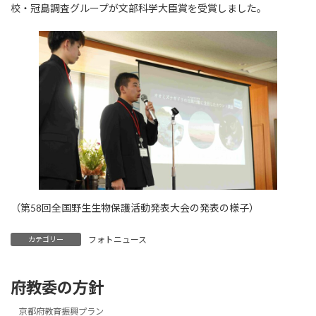
日
校・冠島調査グループが文部科学大臣賞を受賞しました。
時
:
（第58回全国野生生物保護活動発表大会の発表の様子）
フォトニュース
カテゴリー
府教委の方針
京都府教育振興プラン