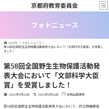
コ
ナ
京都府教育委員会
ン
ビ
テ
ゲ
ン
ー
ツ
シ
フォトニュース
へ
ョ
ス
ン
キ
に
ッ
移
HOME
フォトニュース
プ
動
第58回全国野生生物保護活動発表大会において「文部科学大臣賞」を受賞し
ました！
第58回全国野生生物保護活動発
表大会において「文部科学大臣
賞」を受賞しました！
最
2025年3月26日
2025年3月26日
総務企画課用
終
更
第58回全国野生生物保護活動発表大会において、府立西舞鶴高
新