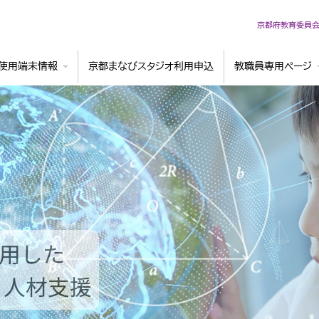
京都府教育委員
使用端末情報
京都まなびスタジオ利用申込
教職員専用ページ
活用した
と人材支援