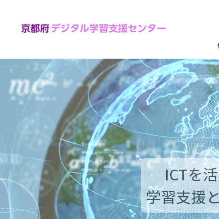
コ
ン
テ
ン
ツ
へ
ス
キ
ッ
プ
ICTを
学習支援