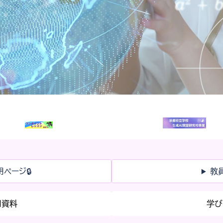
ページ🔒
教
用資料
学び