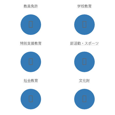
ク
ク
教員免許
学校教育
ア
ア
イ
イ
コ
コ
ン
ン
リ
リ
ン
ン
ク
ク
特別支援教育
部活動・スポーツ
ア
ア
イ
イ
コ
コ
ン
ン
リ
リ
ン
ン
ク
ク
社会教育
文化財
ア
ア
イ
イ
コ
コ
ン
ン
リ
リ
ン
ン
ク
ク