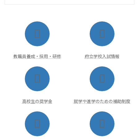
ア
ア
イ
イ
コ
コ
ン
ン
リ
リ
ン
ン
ク
ク
教職員養成・採用・研修
府立学校入試情報
ア
ア
イ
イ
コ
コ
ン
ン
リ
リ
ン
ン
ク
ク
高校生の奨学金
就学や進学のための補助制度
ア
ア
イ
イ
コ
コ
ン
ン
リ
リ
ン
ン