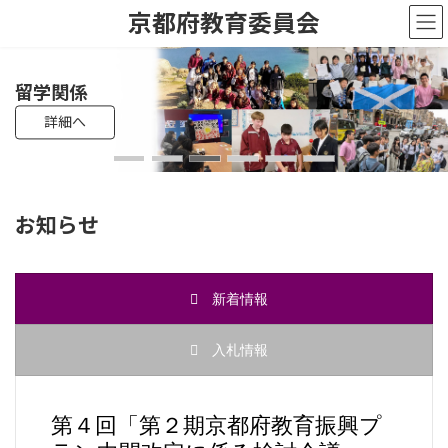
コ
ナ
京都府教育委員会
ン
ビ
テ
ゲ
ン
ー
ツ
シ
教員採用試験
高校入試
留学関係
母校応援ふるさと寄附制度
遺贈・相続寄附
へ
ョ
詳細へ
詳細へ
詳細へ
詳細へ
詳細へ
詳細へ
ス
ン
キ
に
ッ
移
プ
動
お知らせ
新着情報
入札情報
第４回「第２期京都府教育振興プ