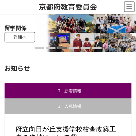
コ
ナ
京都府教育委員会
ン
ビ
テ
ゲ
ン
ー
ツ
シ
教員採用試験
高校入試
留学関係
母校応援ふるさと寄附制度
遺贈・相続寄附
へ
ョ
詳細へ
詳細へ
詳細へ
詳細へ
詳細へ
詳細へ
ス
ン
キ
に
ッ
移
プ
動
お知らせ
新着情報
入札情報
府立向日が丘支援学校校舎改築工