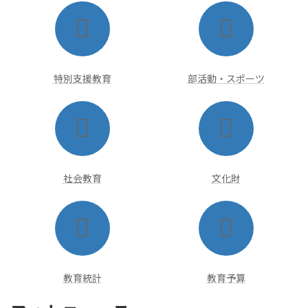
ア
ア
イ
イ
コ
コ
ン
ン
リ
リ
ン
ン
ク
ク
特別支援教育
部活動・スポーツ
ア
ア
イ
イ
コ
コ
ン
ン
リ
リ
ン
ン
ク
ク
社会教育
文化財
ア
ア
イ
イ
コ
コ
ン
ン
リ
リ
ン
ン
ク
ク
教育統計
教育予算