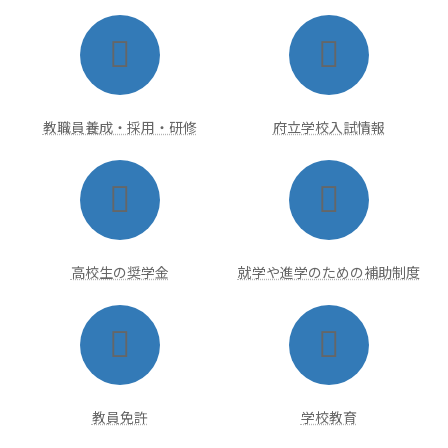
ア
ア
イ
イ
コ
コ
ン
ン
リ
リ
ン
ン
ク
ク
教職員養成・採用・研修
府立学校入試情報
ア
ア
イ
イ
コ
コ
ン
ン
リ
リ
ン
ン
ク
ク
高校生の奨学金
就学や進学のための補助制度
ア
ア
イ
イ
コ
コ
ン
ン
リ
リ
ン
ン
ク
ク
教員免許
学校教育