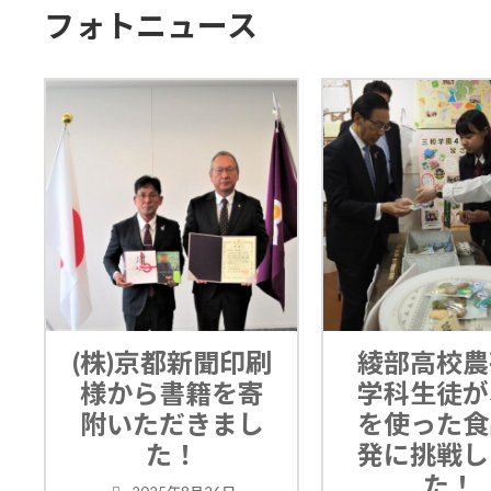
フォトニュース
京都新聞印刷
綾部高校農芸化
ら書籍を寄
学科生徒が、桑
ただきまし
を使った食品開
た！
発に挑戦しまし
た！