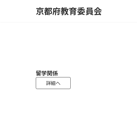
コ
ナ
京都府教育委員会
ン
ビ
テ
ゲ
ン
ー
ツ
シ
へ
ョ
ス
ン
キ
に
ッ
移
プ
動
教員採用試験
高校入試
留学関係
母校応援ふるさと寄附制度
遺贈・相続寄附
詳細へ
詳細へ
詳細へ
詳細へ
詳細へ
詳細へ