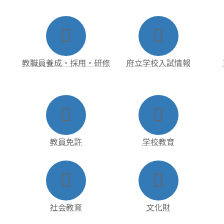
ア
ア
イ
イ
コ
コ
ン
ン
リ
リ
ン
ン
教職員養成・採用・研修
府立学校入試情報
ク
ク
ア
ア
イ
イ
コ
コ
ン
ン
リ
リ
ン
ン
教員免許
学校教育
ク
ク
ア
ア
イ
イ
コ
コ
ン
ン
リ
リ
ン
ン
社会教育
文化財
ク
ク