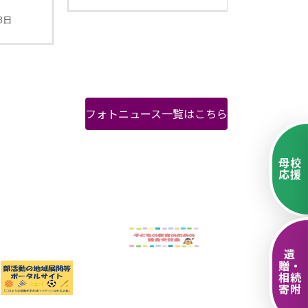
2025年3月14日
フォトニュース一覧はこちら
母校
応援
遺
贈・
相続
寄附