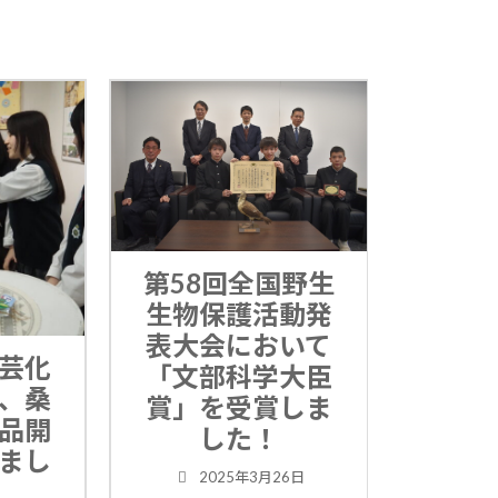
木津高校システ
第58回全国野生
ム園芸科の生徒
生物保護活動発
が、全国高等学
表大会において
校デザイン選手
「文部科学大臣
権大会にて、見
賞」を受賞しま
事に優勝しまし
した！
た！
2025年3月26日