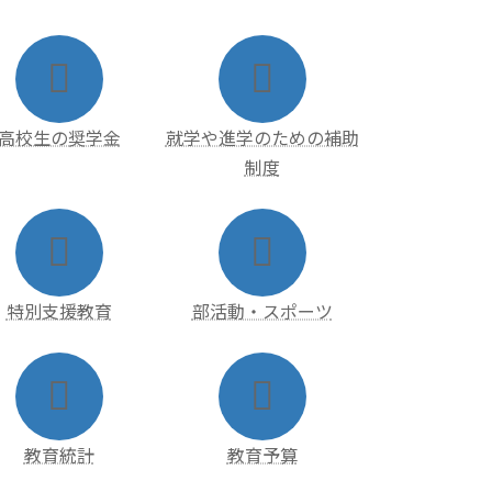
ア
ア
イ
イ
コ
コ
ン
ン
リ
リ
ン
ン
高校生の奨学金
就学や進学のための補助
ク
ク
制度
ア
ア
イ
イ
コ
コ
ン
ン
リ
リ
ン
ン
特別支援教育
部活動・スポーツ
ク
ク
ア
ア
イ
イ
コ
コ
ン
ン
リ
リ
ン
ン
教育統計
教育予算
ク
ク