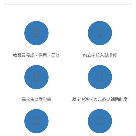
ア
ア
イ
イ
コ
コ
ン
ン
リ
リ
ン
ン
ク
ク
教職員養成・採用・研修
府立学校入試情報
ア
ア
イ
イ
コ
コ
ン
ン
リ
リ
ン
ン
ク
ク
高校生の奨学金
就学や進学のための補助制度
ア
ア
イ
イ
コ
コ
ン
ン
リ
リ
ン
ン