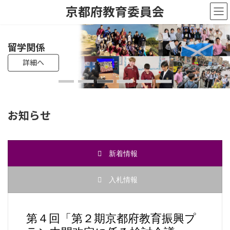
コ
ナ
京都府教育委員会
ン
ビ
テ
ゲ
ン
ー
ツ
シ
教員採用試験
高校入試
留学関係
母校応援ふるさと寄附制度
遺贈・相続寄附
へ
ョ
詳細へ
詳細へ
詳細へ
詳細へ
詳細へ
詳細へ
ス
ン
キ
に
ッ
移
プ
動
お知らせ
新着情報
入札情報
第４回「第２期京都府教育振興プ