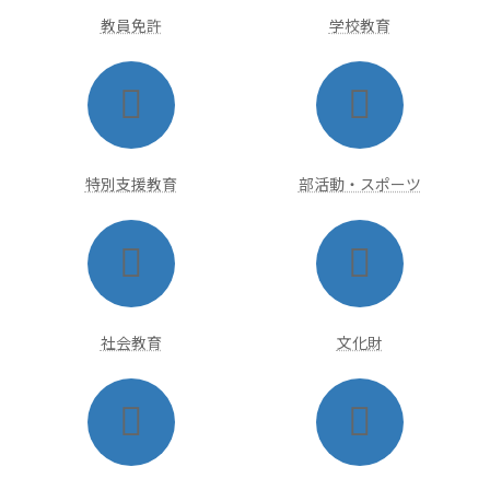
ク
ク
教員免許
学校教育
ア
ア
イ
イ
コ
コ
ン
ン
リ
リ
ン
ン
ク
ク
特別支援教育
部活動・スポーツ
ア
ア
イ
イ
コ
コ
ン
ン
リ
リ
ン
ン
ク
ク
社会教育
文化財
ア
ア
イ
イ
コ
コ
ン
ン
リ
リ
ン
ン
ク
ク