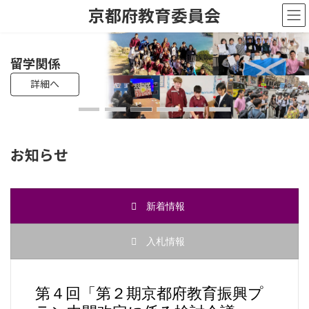
コ
ナ
京都府教育委員会
ン
ビ
テ
ゲ
ン
ー
ツ
シ
教員採用試験
高校入試
留学関係
母校応援ふるさと寄附制度
遺贈・相続寄附
へ
ョ
詳細へ
詳細へ
詳細へ
詳細へ
詳細へ
詳細へ
ス
ン
キ
に
ッ
移
プ
動
お知らせ
新着情報
入札情報
第４回「第２期京都府教育振興プ