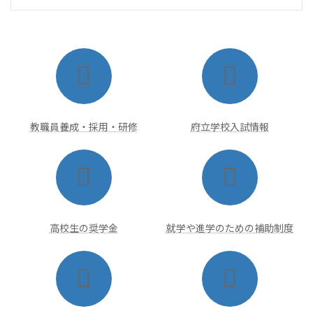
ア
ア
イ
イ
コ
コ
ン
ン
リ
リ
ン
ン
ク
ク
教職員養成・採用・研修
府立学校入試情報
ア
ア
イ
イ
コ
コ
ン
ン
リ
リ
ン
ン
ク
ク
高校生の奨学金
就学や進学のための補助制度
ア
ア
イ
イ
コ
コ
ン
ン
リ
リ
ン
ン