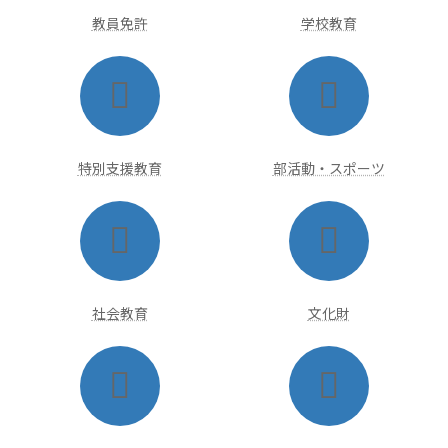
ク
ク
教員免許
学校教育
ア
ア
イ
イ
コ
コ
ン
ン
リ
リ
ン
ン
ク
ク
特別支援教育
部活動・スポーツ
ア
ア
イ
イ
コ
コ
ン
ン
リ
リ
ン
ン
ク
ク
社会教育
文化財
ア
ア
イ
イ
コ
コ
ン
ン
リ
リ
ン
ン
ク
ク