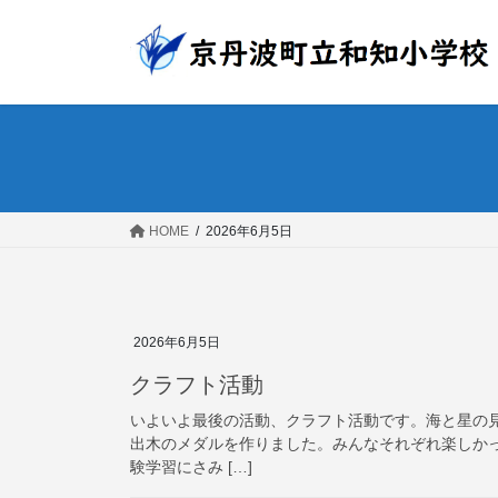
コ
ナ
ン
ビ
テ
ゲ
ン
ー
ツ
シ
へ
ョ
ス
ン
キ
に
ッ
移
HOME
2026年6月5日
プ
動
2026年6月5日
クラフト活動
いよいよ最後の活動、クラフト活動です。海と星の
出木のメダルを作りました。みんなそれぞれ楽しか
験学習にさみ […]