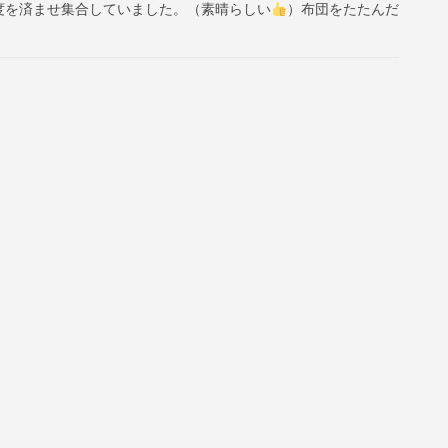
員支度を済ませ集合していました。（素晴らしい
）布団をたたんだ