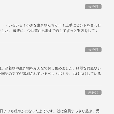
未分類
・・・いるいる！小さな生き物たちが！！上手にピントを合わせ
ました。 最後に、今回森から海まで通してずっと案内をしてく
未分類
察。漂着物や生き物をみんなで探し集めました。綺麗な貝殻やシ
外国語の文字が印刷されているペットボトル、もけもけしている
未分類
昨日よりも穏やかになったようです。朝は全員すっきり起き、元